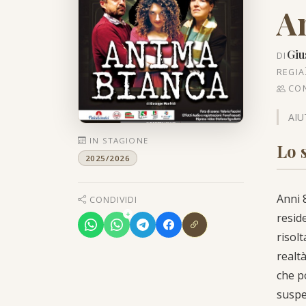
A
Giu
DI
REGIA
CO
AIU
IN STAGIONE
Lo 
2025/2026
Anni 
CONDIVIDI
+
resid
risolt
realt
che p
suspe