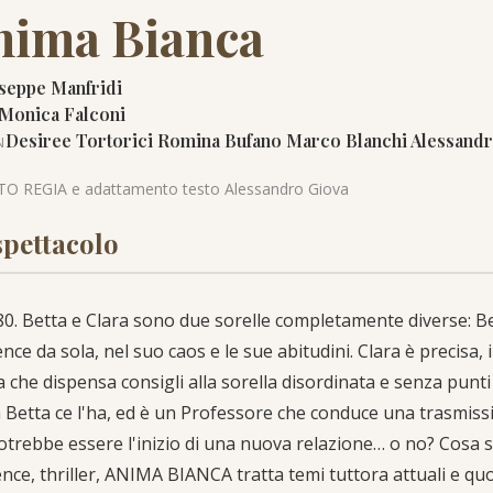
nima Bianca
seppe Manfridi
Monica Falconi
Desiree Tortorici Romina Bufano Marco Blanchi Alessand
N
TO REGIA e adattamento testo Alessandro Giova
spettacolo
80. Betta e Clara sono due sorelle completamente diverse: Bett
ence da sola, nel suo caos e le sue abitudini. Clara è preci
a che dispensa consigli alla sorella disordinata e senza punti
à Betta ce l'ha, ed è un Professore che conduce una trasmissio
otrebbe essere l'inizio di una nuova relazione… o no? Cosa s
nce, thriller, ANIMA BIANCA tratta temi tuttora attuali e quo