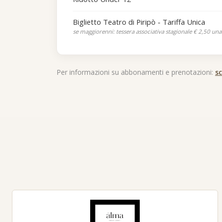
Biglietto Teatro di Piripò - Tariffa Unica
se maggiorenni: tessera associativa stagionale € 2,50 un
Per informazioni su abbonamenti e prenotazioni:
s