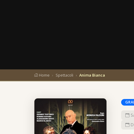
Home
Spettacoli
Anima Bianca
GRA
S
D