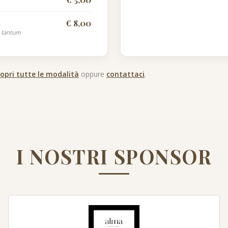
€ 8,00
a tantum
copri tutte le modalità
oppure
contattaci
.
I NOSTRI SPONSOR