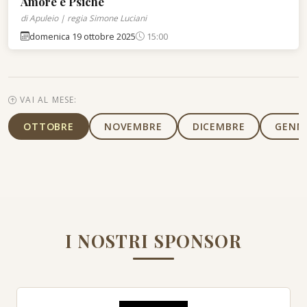
Amore e Psiche
di Apuleio | regia Simone Luciani
domenica 19 ottobre 2025
15:00
VAI AL MESE:
OTTOBRE
NOVEMBRE
DICEMBRE
GENN
I NOSTRI SPONSOR