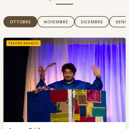
OTTOBRE
NOVEMBRE
DICEMBRE
GENN
TEATRO RAGAZZI