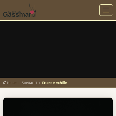
un
imo
acolo
amma.
Home
Spettacoli
Ettore e Achille