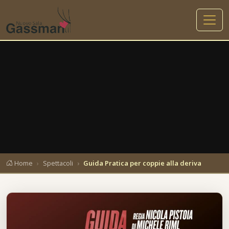
un
imo
acolo
amma.
Home
Spettacoli
Guida Pratica per coppie alla deriva