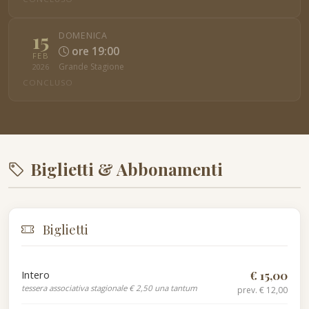
15
DOMENICA
ore 19:00
FEB
Grande Stagione
2026
CONCLUSO
Biglietti & Abbonamenti
Biglietti
Intero
€ 15,00
tessera associativa stagionale € 2,50 una tantum
prev. € 12,00